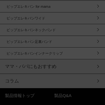
ピップエレキバン for mama
ピップエレキバンワイド
ピップエレキバンネックバンド
ピップエレキバン足裏バンド
ピップエレキバンインナークリップ
ママ・パパにもおすすめ
コラム
製品情報トップ
製品Q&A