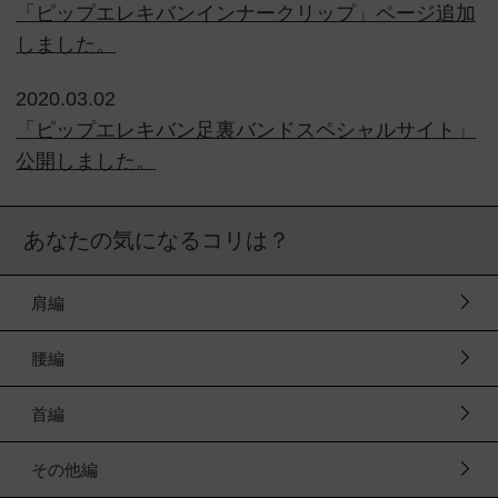
「ピップエレキバンインナークリップ」ページ追加
しました。
2020.03.02
「ピップエレキバン足裏バンドスペシャルサイト」
公開しました。
あなたの気になるコリは？
肩編
腰編
首編
その他編