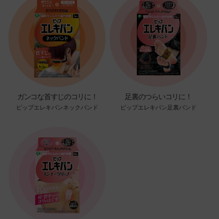
ガンコな首すじのコリに！
足裏のつらいコリに！
ピップエレキバンネックバンド
ピップエレキバン足裏バンド