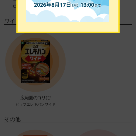
ピップエレキバン for mama
ワイドタイプ
広範囲のコリに!
ピップエレキバンワイド
その他